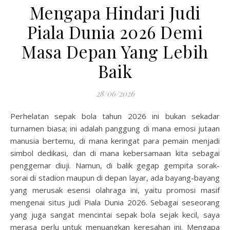
Mengapa Hindari Judi
Piala Dunia 2026 Demi
Masa Depan Yang Lebih
Baik
28/06/2026
Perhelatan sepak bola tahun 2026 ini bukan sekadar
turnamen biasa; ini adalah panggung di mana emosi jutaan
manusia bertemu, di mana keringat para pemain menjadi
simbol dedikasi, dan di mana kebersamaan kita sebagai
penggemar diuji. Namun, di balik gegap gempita sorak-
sorai di stadion maupun di depan layar, ada bayang-bayang
yang merusak esensi olahraga ini, yaitu promosi masif
mengenai situs judi Piala Dunia 2026. Sebagai seseorang
yang juga sangat mencintai sepak bola sejak kecil, saya
merasa perlu untuk menuangkan keresahan ini. Mengapa