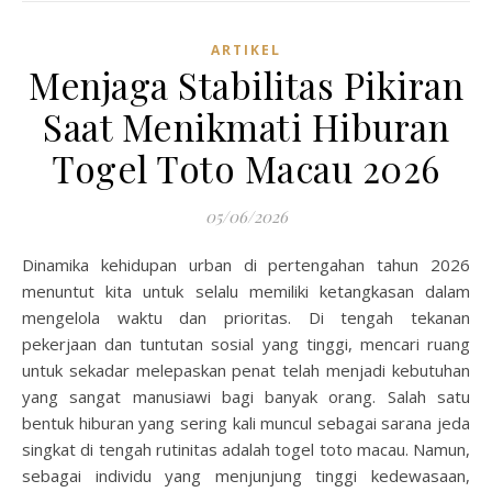
ARTIKEL
Menjaga Stabilitas Pikiran
Saat Menikmati Hiburan
Togel Toto Macau 2026
05/06/2026
Dinamika kehidupan urban di pertengahan tahun 2026
menuntut kita untuk selalu memiliki ketangkasan dalam
mengelola waktu dan prioritas. Di tengah tekanan
pekerjaan dan tuntutan sosial yang tinggi, mencari ruang
untuk sekadar melepaskan penat telah menjadi kebutuhan
yang sangat manusiawi bagi banyak orang. Salah satu
bentuk hiburan yang sering kali muncul sebagai sarana jeda
singkat di tengah rutinitas adalah togel toto macau. Namun,
sebagai individu yang menjunjung tinggi kedewasaan,