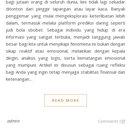
bagi jutaan orang di seluruh dunia, kini tidak lagi sekadar
ditonton dari pinggir lapangan atau layar kaca. Banyak
penggemar yang mulai mengeksplorasi keterlibatan lebih
dalam, termasuk melalui platform prediksi daring seperti
judi bola sbobet. Sebagai individu yang hidup di era
informasi yang sangat terbuka, menjadi tanggung jawab
besar bagi kita untuk menyikapi fenomena ini bukan dengan
sikap reaktif atau emosional, melainkan dengan kepala
dingin, analisis yang logis, serta kematangan emosional
yang mumpuni. Artikel ini disusun sebagai ruang refleksi
bagi Anda yang ingin tetap menjaga stabilitas finansial dan
ketenangan…
READ MORE
on 
admin
Comments Off