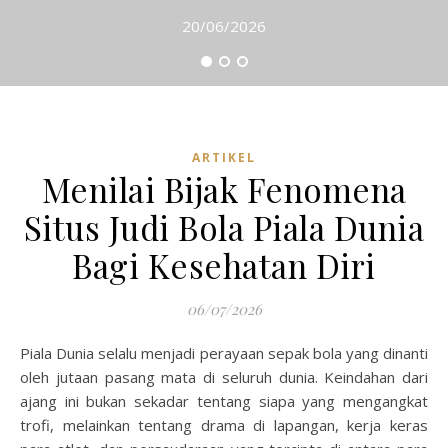
20/06/2026
ARTIKEL
Menilai Bijak Fenomena
Situs Judi Bola Piala Dunia
Bagi Kesehatan Diri
06/07/2026
Piala Dunia selalu menjadi perayaan sepak bola yang dinanti
oleh jutaan pasang mata di seluruh dunia. Keindahan dari
ajang ini bukan sekadar tentang siapa yang mengangkat
trofi, melainkan tentang drama di lapangan, kerja keras